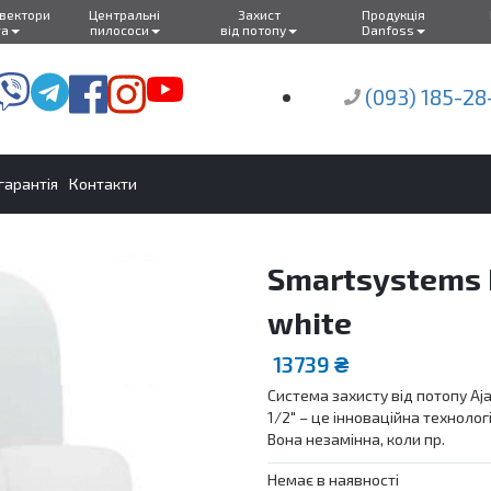
нвектори
Центральні
Захист
Продукція
ra
пилососи
від потопу
Danfoss
(093) 185-28
 гарантія
Контакти
Smartsystems H
white
13739
₴
Система захисту від потопу Aj
1/2″ – це інноваційна технолог
Вона незамінна, коли пр.
Немає в наявності