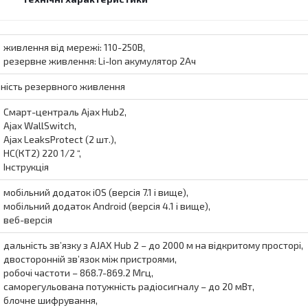
живлення від мережі: 110-250В,
резервне живлення: Li-Ion акумулятор 2Ач
ність резервного живлення
Смарт-централь Ajax Hub2,
Ajax WallSwitch,
Ajax LeaksProtect (2 шт.),
HC(КТ2) 220 1/2 “,
Інструкція
мобільний додаток iOS (версія 7.1 і вище),
мобільний додаток Android (версія 4.1 і вище),
веб-версія
дальність зв’язку з AJAX Hub 2 – до 2000 м на відкритому просторі,
двосторонній зв’язок між пристроями,
робочі частоти – 868.7-869.2 Мгц,
саморегульована потужність радіосигналу – до 20 мВт,
блочне шифрування,