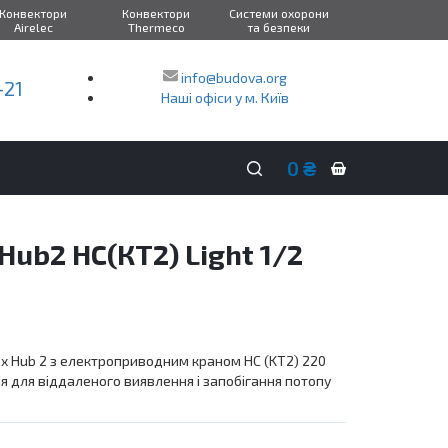
Конвектори
Конвектори
Системи охорони
Airelec
Thermeco
та безпеки
info@budova.org
-21
Наші офіси у м. Київ
0
₴
Кошик
покупок
ub2 HC(КТ2) Light 1/2
ax Hub 2 з електроприводним краном HC (KT2) 220
ія для віддаленого виявлення і запобігання потопу