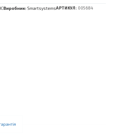
HC
Виробник:
Smartsystems
АРТИКУЛ:
005684
гарантія