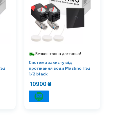
Безкоштовна доставка!
Система захисту від
TS2
протікання води Mastino TS2
1/2 black
10900
₴