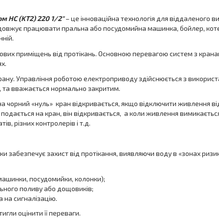
м HC (KT2) 220 1/2″
– це інноваційна технологія для віддаленого в
одовжує працювати пральна або посудомийна машинка, бойлер, кот
нній.
ових приміщень від протікань. Основною перевагою систем з крана
х.
рану. Управління роботою електроприводу здійснюється з використа
, та вважається нормально закритим.
на чорний «нуль» кран відкривається, якщо відключити живлення ві
подається на кран, він відкривається, а коли живлення вимикаєтьс
, різних контролерів і т.д.
и забезпечує захист від протікання, виявляючи воду в «зонах ризик
машинки, посудомийки, колонки);
ьного поливу або дощовиків;
а на сигналізацію.
тигли оцінити її переваги.