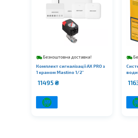
Безкоштовна доставка!
Бе
Комплект сигналізації AX PRO з
Сист
1 краном Mastino 1/2″
води 
11495
₴
116