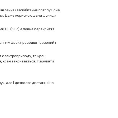
иявлення і запобігання потопу Вона
ел. Дуже корисною дана функція
ми HC (KT2) є повне перекриття
нням двох проводів: червоний і
д електроприводу, то кран
я, кран закривається. Керувати
у», але і дозволяє дистанційно