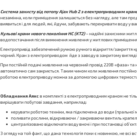
Система захисту від потопу Ajax Hub 2 з електроприводним крано
незамінна, коли приміщення залишається без нагляду, але там пр
виявиться і для людей, які, йдучи, забувають перекривати воду у ва
Кульові крани нового покоління HC (KT2)
– надійні захисники житл
водопостачання після вимкнення живлення у житлових приміщення
Електропривід забезпечений ручкою ручного відкриття/закриття к
чорний. Кран з електроприводом йде з заводу в закритому вигляді
При постійній подачі живлення на червоний провід 220В «фаза» та 
автоматично сам закриється. Таким чином коли живлення постійно 
роботою електроприводу можна за допомогою цифрових термостатів
Обладнання Аякс
в комплекті з електроприводним краном не тільк
вирішувати побутові завдання, наприклад:
керувати роботою техніки, яка підключена до води (пральної 
поливати рослини, відкриваючи / закриваючи вентиль крапел
централізовано відключати воду вночі і при постановці об’єкт
З огляду на той факт, що дана технологія поки є новинкою, не всі вс