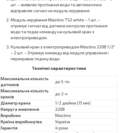
шт. – виявляє протікання води та автоматично
відправляє сигнал на модуль керування.
Модуль керування Mastino TS2 white – 1 шт. –
отримує сигнал від датчика контролю протікання
води та подає команду на кульовий кран з
електроприводом.
Кульовий кран з електроприводом Mastino 220В 1/2″
– 2 шт. – Отримує команду від модуля управління і
перекриває подачу води.
Технічні характеристики
Максимальна кількість
до 5-ти
датчиків
Максимальна кількість
до 2-х
кранів
Діаметр крана
1/2 дюйма (15 мм)
Напруга живлення
220В
Виробник
Mastino
Країна виробництва
Україна
Гарантiя
4 роки