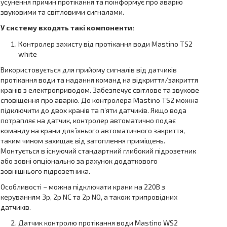
усунення причин протікання та поінформує про аварію
звуковими та світловими сигналами.
У систему входять такі компоненти:
Контролер захисту від протікання води Mastino TS2
white
Використовується для прийому сигналів від датчиків
протікання води та надання команд на відкриття/закриття
кранів з електроприводом. Забезпечує світлове та звукове
сповіщення про аварію. До контролера Mastino TS2 можна
підключити до двох кранів та п’яти датчиків. Якщо вода
потрапляє на датчик, контролер автоматично подає
команду на крани для їхнього автоматичного закриття,
таким чином захищає від затоплення приміщень.
Монтується в існуючий стандартний глибокий підрозетник
або зовні опціонально за рахунок додаткового
зовнішнього підрозетника.
Особливості – можна підключати крани на 220В з
керуванням 3р, 2р NC та 2р NO, а також трипровідних
датчиків.
Датчик контролю протікання води Mastino WS2