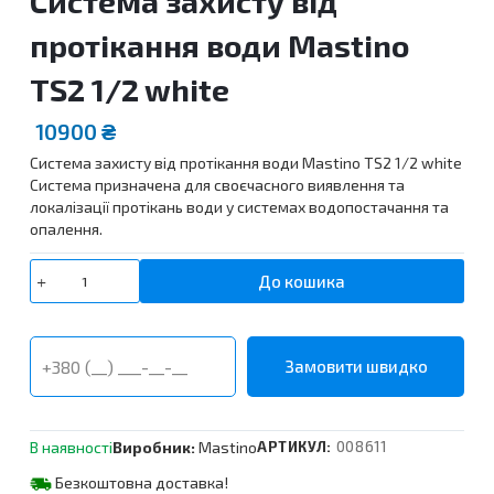
Система захисту від
протікання води Mastino
TS2 1/2 white
10900
₴
Система захисту від протікання води Mastino TS2 1/2 white
Система призначена для своєчасного виявлення та
локалізації протікань води у системах водопостачання та
опалення.
Система
До кошика
захисту
від
протікання
води
Mastino
TS2
1/2
В наявності
Виробник:
Mastino
АРТИКУЛ:
008611
white
кількість
Безкоштовна доставка!