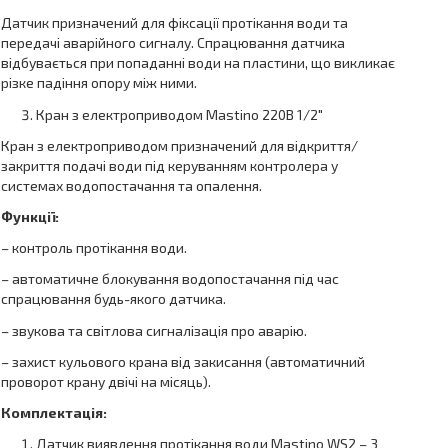
Датчик призначений для фіксації протікання води та
передачі аварійного сигналу. Спрацювання датчика
відбувається при попаданні води на пластини, що викликає
різке падіння опору між ними.
Кран з електроприводом Mastino 220В 1/2″
Кран з електроприводом призначений для відкриття/
закриття подачі води під керуванням контролера у
системах водопостачання та опалення.
Функції:
– контроль протікання води.
– автоматичне блокування водопостачання під час
спрацювання будь-якого датчика.
– звукова та світлова сигналізація про аварію.
– захист кульового крана від закисання (автоматичний
проворот крану двічі на місяць).
Комплектація:
Датчик виявлення протікання води Mastino WS2 – 3