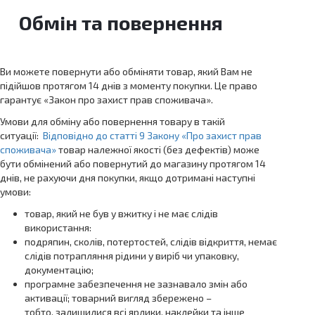
Обмін та повернення
Ви можете повернути або обміняти товар, який Вам не
підійшов протягом 14 днів з моменту покупки. Це право
гарантує «Закон про захист прав споживача».
Умови для обміну або повернення товару в такій
ситуації:
Відповідно до статті 9 Закону «Про захист прав
споживача»
товар належної якості (без дефектів) може
бути обмінений або повернутий до магазину протягом 14
днів, не рахуючи дня покупки, якщо дотримані наступні
умови:
товар, який не був у вжитку і не має слідів
використання:
подряпин, сколів, потертостей, слідів відкриття, немає
слідів потрапляння рідини у виріб чи упаковку,
документацію;
програмне забезпечення не зазнавало змін або
активації; товарний вигляд збережено –
тобто. залишилися всі ярлики, наклейки та інше