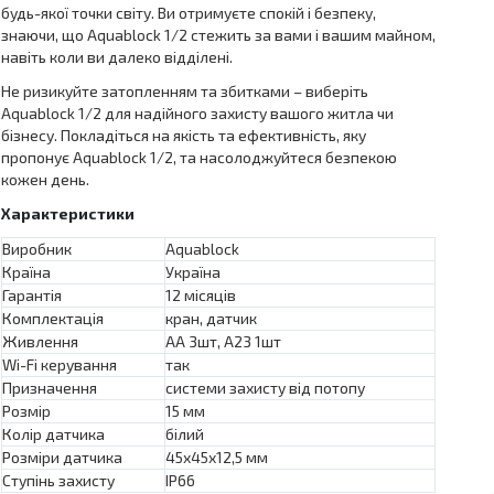
будь-якої точки світу. Ви отримуєте спокій і безпеку,
знаючи, що Aquablock 1/2 стежить за вами і вашим майном,
навіть коли ви далеко відділені.
Не ризикуйте затопленням та збитками – виберіть
Aquablock 1/2 для надійного захисту вашого житла чи
бізнесу. Покладіться на якість та ефективність, яку
пропонує Aquablock 1/2, та насолоджуйтеся безпекою
кожен день.
Характеристики
Виробник
Aquablock
Країна
Україна
Гарантія
12 місяців
Комплектація
кран, датчик
Живлення
АА 3шт, А23 1шт
Wi-Fi керування
так
Призначення
системи захисту від потопу
Розмір
15 мм
Колір датчика
білий
Розміри датчика
45х45х12,5 мм
Ступінь захисту
IP66