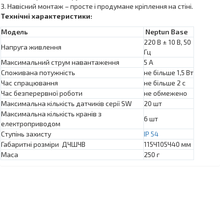
3. Навісний монтаж – просте і продумане кріплення на стіні.
Технічні характеристики:
Модель
Neptun Base
220 В ± 10 В, 50
Напруга живлення
Гц
Максимальний струм навантаження
5 A
Споживана потужність
не бiльше 1,5 Вт
Час спрацювання
не більше 2 с
Час безперервної роботи
не обмежено
Максимальна кількість датчиків серії SW
20 шт
Максимальна кількість кранів з
6 шт
електроприводом
Ступінь захисту
IP 54
Габаритні розміри ДЧШЧВ
115Ч105Ч40 мм
Маса
250 г