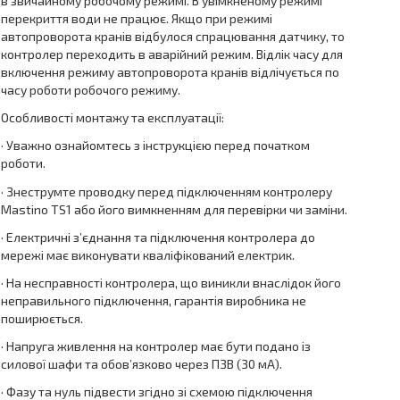
в звичайному робочому режимі. В увімкненому режимі
перекриття води не працює. Якщо при режимі
автопроворота кранів відбулося спрацювання датчику, то
контролер переходить в аварійний режим. Відлік часу для
включення режиму автопроворота кранів відлічується по
часу роботи робочого режиму.
Особливості монтажу та експлуатації:
· Уважно ознайомтесь з інструкцією перед початком
роботи.
· Знеструмте проводку перед підключенням контролеру
Mastino TS1 або його вимкненням для перевірки чи заміни.
· Електричні з’єднання та підключення контролера до
мережі має виконувати кваліфікований електрик.
· На несправності контролера, що виникли внаслідок його
неправильного підключення, гарантія виробника не
поширюється.
· Напруга живлення на контролер має бути подано із
силової шафи та обов’язково через ПЗВ (30 мА).
· Фазу та нуль підвести згідно зі схемою підключення