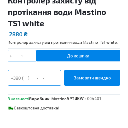
Контролер захисту від
протікання води Mastino
TS1 white
2880
₴
Контролер захисту від протікання води Mastino TS1 white.
Контролер
До кошика
захисту
від
протікання
води
Mastino
TS1
white
В наявності
Виробник:
Mastino
АРТИКУЛ:
004401
кількість
Безкоштовна доставка!