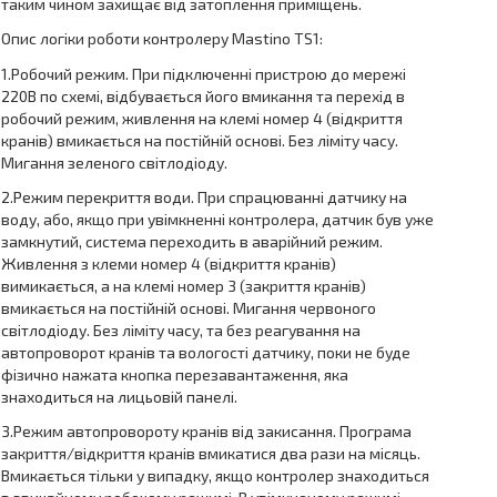
таким чином захищає від затоплення приміщень.
Опис логіки роботи контролеру Mastino TS1:
1.Робочий режим. При підключенні пристрою до мережі
220В по схемі, відбувається його вмикання та перехід в
робочий режим, живлення на клемі номер 4 (відкриття
кранів) вмикається на постійній основі. Без ліміту часу.
Мигання зеленого світлодіоду.
2.Режим перекриття води. При спрацюванні датчику на
воду, або, якщо при увімкненні контролера, датчик був уже
замкнутий, система переходить в аварійний режим.
Живлення з клеми номер 4 (відкриття кранів)
вимикається, а на клемі номер 3 (закриття кранів)
вмикається на постійній основі. Мигання червоного
світлодіоду. Без ліміту часу, та без реагування на
автопроворот кранів та вологості датчику, поки не буде
фізично нажата кнопка перезавантаження, яка
знаходиться на лицьовій панелі.
3.Режим автопровороту кранів від закисання. Програма
закриття/відкриття кранів вмикатися два рази на місяць.
Вмикається тільки у випадку, якщо контролер знаходиться