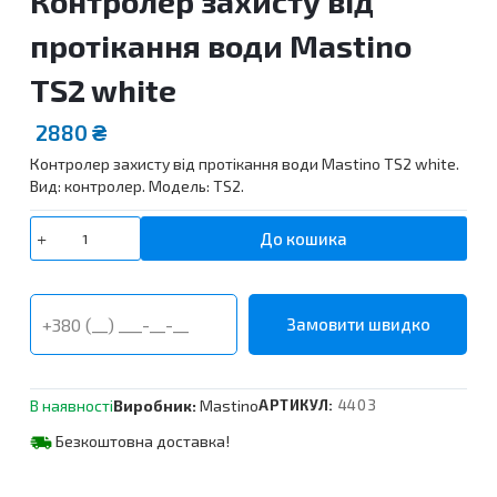
Контролер захисту від
протікання води Mastino
TS2 white
2880
₴
Контролер захисту від протікання води Mastino TS2 white.
Вид: контролер. Модель: TS2.
Контролер
До кошика
захисту
від
протікання
води
Mastino
TS2
white
В наявності
Виробник:
Mastino
АРТИКУЛ:
4403
кількість
Безкоштовна доставка!