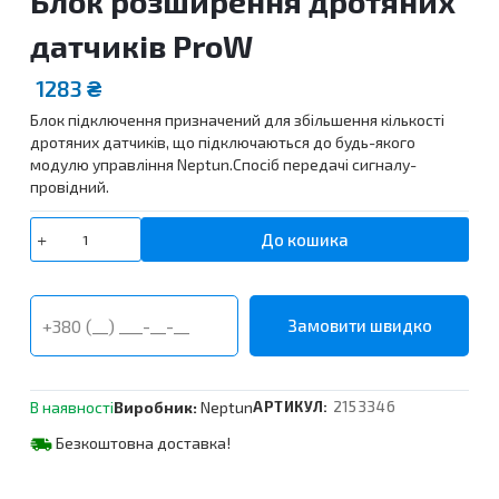
Блок розширення дротяних
датчиків ProW
1283
₴
Блок підключення призначений для збільшення кількості
дротяних датчиків, що підключаються до будь-якого
модулю управління Neptun.Спосіб передачі сигналу-
провідний.
Блок
До кошика
розширення
дротяних
датчиків
ProW
кількість
В наявності
Виробник:
Neptun
АРТИКУЛ:
2153346
Безкоштовна доставка!