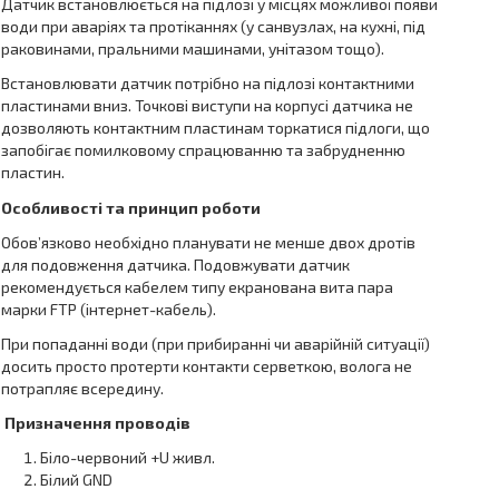
Датчик встановлюється на підлозі у місцях можливої появи
води при аваріях та протіканнях (у санвузлах, на кухні, під
раковинами, пральними машинами, унітазом тощо).
Встановлювати датчик потрібно на підлозі контактними
пластинами вниз. Точкові виступи на корпусі датчика не
дозволяють контактним пластинам торкатися підлоги, що
запобігає помилковому спрацюванню та забрудненню
пластин.
Особливості та принцип роботи
Обов’язково необхідно планувати не менше двох дротів
для подовження датчика. Подовжувати датчик
рекомендується кабелем типу екранована вита пара
марки FTP (інтернет-кабель).
При попаданні води (при прибиранні чи аварійній ситуації)
досить просто протерти контакти серветкою, волога не
потрапляє всередину.
Призначення проводів
Біло-червоний +U живл.
Білий GND