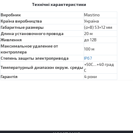
Технічні характеристики
Виробник
Mastino
Країна виробництва
Україна
Габаритные размеры
(ø×В) 53×12 мм
Длина установочного провода
20 м
Живлення
до 12В
Максимальное удаление от
100 м
контроллера
Степень защиты электропривода
IP67
+50С…+40 град
Температурный диапазон окруж. среды
С
Гарантія
4 роки