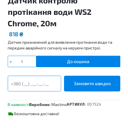
Датчик контролю
протікання води WS2
Chrome, 20м
818
₴
Датчик призначений для виявлення протікання води та
передачі аварійного сигналу на керуючі пристрої.
Датчик
До кошика
контролю
протікання
води
WS2
Chrome,
20м
кількість
В наявності
Виробник:
Mastino
АРТИКУЛ:
007524
Безкоштовна доставка!