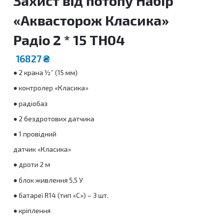
Захист від потопу Набір
«Аквасторож Класика»
Радіо 2 * 15 TH04
16827
₴
● 2 крана ½˝ (15 мм)
● контролер «Класика»
● радіобаз
● 2 бездротових датчика
● 1 провідний
датчик «Класика»
● дроти 2 м
● блок живлення 5,5 У
● батареї R14 (тип «С») – 3 шт.
● кріплення