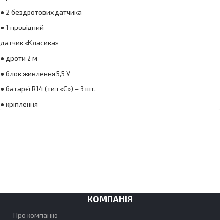
● 2 бездротових датчика
● 1 провідний
датчик «Класика»
● дроти 2 м
● блок живлення 5,5 У
● батареї R14 (тип «С») – 3 шт.
● кріплення
КОМПАНІЯ
Про компанію