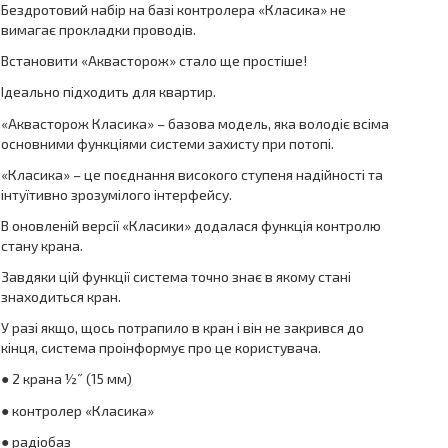
Бездротовий набір на базі контролера «Класика» не
вимагає прокладки проводів.
Встановити «Аквасторож» стало ще простіше!
Ідеально підходить для квартир.
«Аквасторож Класика» – базова модель, яка володіє всіма
основними функціями системи захисту при потопі.
«Класика» – це поєднання високого ступеня надійності та
інтуїтивно зрозумілого інтерфейсу.
В оновленій версії «Класики» додалася функція контролю
стану крана.
Завдяки цій функції система точно знає в якому стані
знаходиться кран.
У разі якщо, щось потрапило в кран і він не закрився до
кінця, система проінформує про це користувача.
● 2 крана ½˝ (15 мм)
● контролер «Класика»
● радіобаз