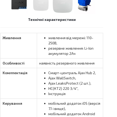
Технічні характеристики
Живлення
живлення від мережі: 110-
250В,
резервне живлення: Li-Ion
акумулятор 2Ач
Особливості
наявність резервного живлення
Комлпектація
Смарт-централь Ajax Hub 2,
Ajax WallSwitch,
Ajax LeaksProtect (2 шт.),
HC(КТ2) 220 3/4″,
Інструкція
Керування
мобільний додаток iOS (версія
7.1 і вище),
мобільний додаток Android