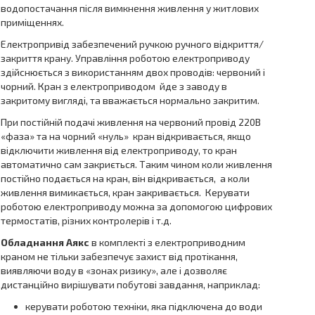
водопостачання після вимкнення живлення у житлових
приміщеннях.
Електропривід забезпечений ручкою ручного відкриття/
закриття крану. Управління роботою електроприводу
здійснюється з використанням двох проводів: червоний і
чорний. Кран з електроприводом йде з заводу в
закритому вигляді, та вважається нормально закритим.
При постійній подачі живлення на червоний провід 220В
«фаза» та на чорний «нуль» кран відкривається, якщо
відключити живлення від електроприводу, то кран
автоматично сам закриється. Таким чином коли живлення
постійно подається на кран, він відкривається, а коли
живлення вимикається, кран закривається. Керувати
роботою електроприводу можна за допомогою цифрових
термостатів, різних контролерів і т.д.
Обладнання Аякс
в комплекті з електроприводним
краном не тільки забезпечує захист від протікання,
виявляючи воду в «зонах ризику», але і дозволяє
дистанційно вирішувати побутові завдання, наприклад:
керувати роботою техніки, яка підключена до води