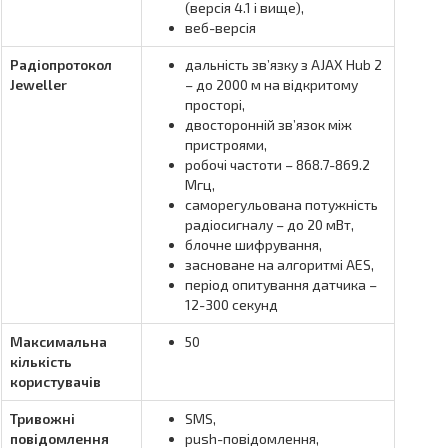
(версія 4.1 і вище),
веб-версія
Радіопротокол
дальність зв’язку з AJAX Hub 2
Jeweller
– до 2000 м на відкритому
просторі,
двосторонній зв’язок між
пристроями,
робочі частоти – 868.7-869.2
Мгц,
саморегульована потужність
радіосигналу – до 20 мВт,
блочне шифрування,
засноване на алгоритмі AES,
період опитування датчика –
12-300 секунд
Максимальна
50
кількість
користувачів
Тривожні
SMS,
повідомлення
push-повідомлення,