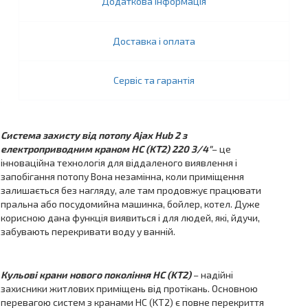
Додаткова інформація
Доставка і оплата
Сервіс та гарантія
Система захисту від потопу Ajax Hub 2 з
електроприводним краном HC (KT2) 220 3/4″
– це
інноваційна технологія для віддаленого виявлення і
запобігання потопу Вона незамінна, коли приміщення
залишається без нагляду, але там продовжує працювати
пральна або посудомийна машинка, бойлер, котел. Дуже
корисною дана функція виявиться і для людей, які, йдучи,
забувають перекривати воду у ванній.
Кульові крани нового покоління HC (KT2)
– надійні
захисники житлових приміщень від протікань. Основною
перевагою систем з кранами HC (KT2) є повне перекриття