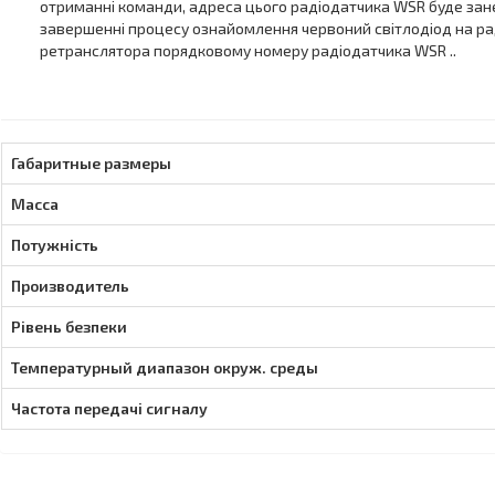
отриманні команди, адреса цього радіодатчика WSR буде занес
завершенні процесу ознайомлення червоний світлодіод на раді
ретранслятора порядковому номеру радіодатчика WSR ..
Габаритные размеры
Масса
Потужність
Производитель
Рівень безпеки
Температурный диапазон окруж. среды
Частота передачі сигналу