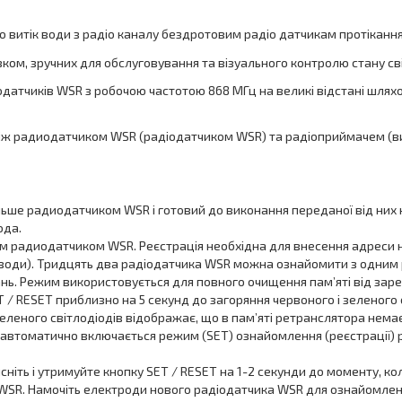
 витік води з радіо каналу бездротовим радіо датчикам протіканн
ом, зручних для обслуговування та візуального контролю стану світ
датчиків WSR з робочою частотою 868 МГц на великі відстані шляхом
іж радиодатчиком WSR (радіодатчиком WSR) та радіоприймачем (ви
ьше радиодатчиком WSR і готовий до виконання переданої від них 
ода.
им радиодатчиком WSR. Реєстрація необхідна для внесення адреси 
ік води). Тридцять два радіодатчика WSR можна ознайомити з одним
нь. Режим використовується для повного очищення пам’яті від зар
 / RESET приблизно на 5 секунд до загоряння червоного і зеленого 
і зеленого світлодіодів відображає, що в пам’яті ретранслятора не
 автоматично включається режим (SET) ознайомлення (реєстрації) 
іть і утримуйте кнопку SET / RESET на 1-2 секунди до моменту, ко
WSR. Намочіть електроди нового радіодатчика WSR для ознайомлен