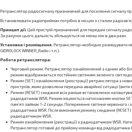
Ретранслятор радіосигналу призначений для посилення сигналу про
Встановлювати радіоприймач потрібно в місцях з сталим радіозв’язк
Принцип дії.
Цей пристрій призначений для передачі сигналу радіо
За рахунок цього дальність збільшується не менш ніж в два рази.
Установка і розміщення.
Ретранслятор необхідно розміщувати м
GIDROLOCK WINNER_Radio і т.п.).
Робота ретранслятора:
Черговий режим. Ретранслятор ознайомлений з одним або біл
режим відображається постійним світінням зеленого світлоді
Режим (SET) ознайомлення (реєстрації) ретранслятора з нов
пристроїв, яким дозволена передача аварійної ситуації (вит
Режим (RESET) скидання всіх раніше встановлених налаштува
радіодатчиків WSR. Режим ініціюється натисканням кнопки SET
пам’яті займає 1-2 секунди. Поперемінне світіння червоного 
радіодатчика WSR. Після виконання режиму скидання (RESET)
радиодатчиком WSR.
Режим ознайомлення (реєстрації) з радиодатчиком WSR. Натисн
Ретранслятор готовий до прийому команди від радіодатчика 