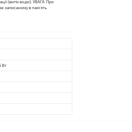
ії (витік води). УВАГА. При
дає записаному в пам’ять
5 Вт