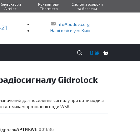
Конвектори
Конвектори
Системи охорони
Airelec
Thermeco
та безпеки
info@budova.org
-21
Наші офіси у м. Київ
0
₴
Кошик
покупок
радіосигналу Gidrolock
изначений для посилення сигналу про витік води з
іо датчикам протікання води WSR.
Гідролок
АРТИКУЛ:
001686