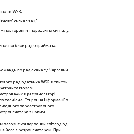
я води WSR.
лової сигналізації.
 повторення і передачі їх сигналу.
носної блок радіоприймача,
команди по радіоканалу. Черговий
нового радіодатчика WSR в список
 ретранслятором.
еєстрованих в ретрансляторі
світлодіода. Стирання інформації з
має жодного зареєстрованого
ретранслятора з новим
ли загориться червоний світлодіод.
ня його з ретранслятором. При