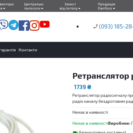
нвектори
Центральні
Захист
Продукція
ra
пилососи
від потопу
Danfoss
(093) 185-28
 гарантія
Контакти
Ретранслятор 
1739
₴
Ретранслятор радіосигналу пр
радіо каналу бездротовим рад
Немає в наявності
Немає в наявності
Виробник:
Безкоштовна доставка!