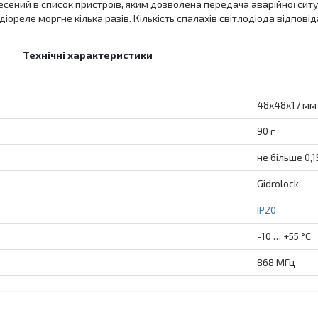
ений в список пристроїв, яким дозволена передача аварійної ситуац
ореле моргне кілька разів. Кількість спалахів світлодіода відпові
Технічні характеристики
48х48х17 мм
90 г
не більше 0,1
Gidrolock
IP20
-10 … +55 °C
868 MГц