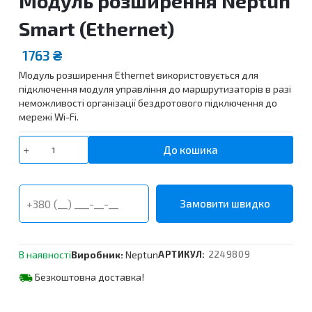
Модуль розширення Neptun
Smart (Ethernet)
1763
₴
Модуль розширення Ethernet використовується для
підключення модуля управління до маршрутизаторів в разі
неможливості організації бездротового підключення до
мережі Wi-Fi.
Модуль
До кошика
розширення
Neptun
Smart
(Ethernet)
кількість
В наявності
Виробник:
Neptun
АРТИКУЛ:
2249809
Безкоштовна доставка!