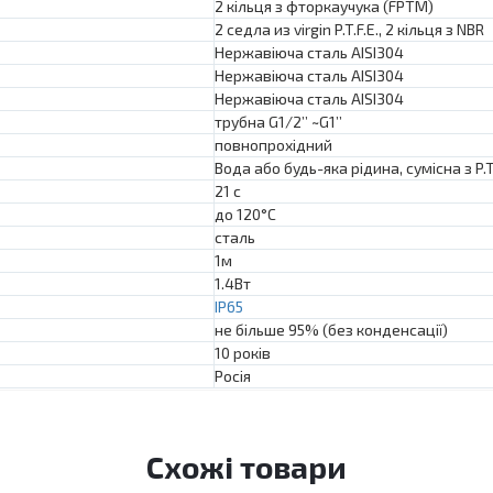
2 кільця з фторкаучука (FPTM)
2 седла из virgin P.T.F.E., 2 кільця з NBR
Нержавіюча сталь AISI304
Нержавіюча сталь AISI304
Нержавіюча сталь AISI304
трубна G1/2’’ ~G1’’
повнопрохідний
Вода або будь-яка рідина, сумісна з P.T.
21 с
до 120°C
сталь
1м
1.4Вт
IP65
не більше 95% (без конденсації)
10 років
Росія
Схожі товари