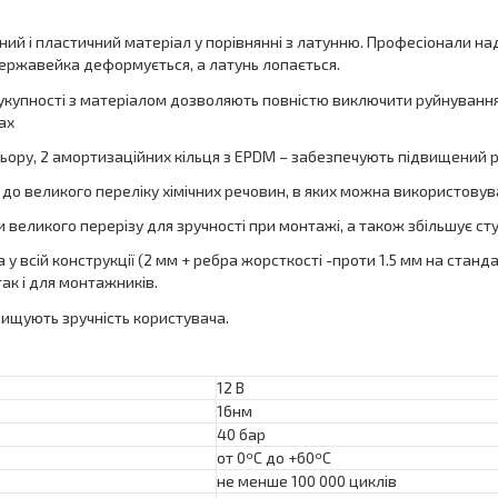
ний і пластичний матеріал у порівнянні з латунню. Професіонали на
нержавейка деформується, а латунь лопається.
в сукупності з матеріалом дозволяють повністю виключити руйнуванн
ах
ьору, 2 амортизаційних кільця з EPDM – забезпечують підвищений р
ь до великого переліку хімічних речовин, в яких можна використову
великого перерізу для зручності при монтажі, а також збільшує ст
 всій конструкції (2 мм + ребра жорсткості -проти 1.5 мм на станд
так і для монтажників.
вищують зручність користувача.
12 В
16нм
40 бар
от 0ºС до +60ºС
не менше 100 000 циклів