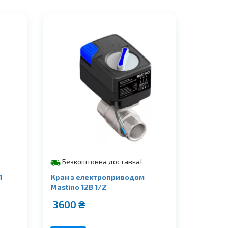
Безкоштовна доставка!
М
Кран з електроприводом
Mastino 12В 1/2″
3600
₴