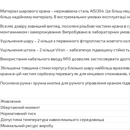
Матеріал шарового крана – нержавіюча сталь AISI304. Це більш міц
більш надійному матеріалу. В екстремальних умовах експлуатації 
Вселяє довіру зовнішній вигляд, посилені різьбові частини крана 
монтажником і заморожування. Випробувано в лабораторних умов
Ущільнення шару – 2 кільця з первинного фторопласта жовтого кол
Ущільнення штока – 2 кільця Viton – забезпечує підвищену стійкіст
Використання кабельного вводу M10 дозволяє застосовувати дроти 
Збільшена товщина стінки корпусу близько шару найбільш вразлива у
крана в цій частині серйозну перевагу як для кінцевих споживачів, 
Посилена ручка і зручна кнопка для ручного управління краном під
Живлення
Обертаючий момент
Нормативний тиск
Допустима температура навколишнього середовища
Мінімальний ресурс виробу