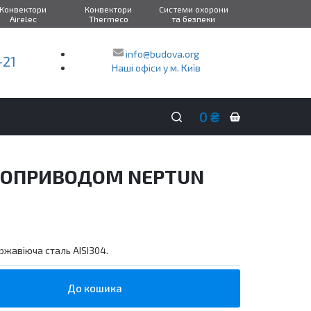
Конвектори
Конвектори
Системи охорони
Airelec
Thermeco
та безпеки
info@budova.org
-21
Наші офіси у м. Київ
0
₴
Кошик
покупок
ТРОПРИВОДОМ NEPTUN
ржавіюча сталь AISI304.
До кошика