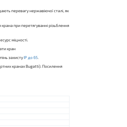
дають перевагу нержавіючої сталі, як
я крана при перетягуванні різьблення
есурс міцності.
вати кран
упінь захисту
IP до 65
.
артних кранах Bugatti). Посилення