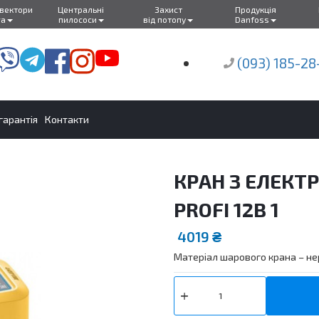
нвектори
Центральні
Захист
Продукція
ra
пилососи
від потопу
Danfoss
(093) 185-28
 гарантія
Контакти
КРАН З ЕЛЕК
PROFI 12В 1
4019
₴
Матеріал шарового крана – не
КРАН
З
ЕЛЕКТРОПРИВОДОМ