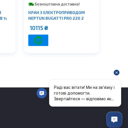
Безкоштовна доставка!
М
КРАН З ЕЛЕКТРОПРИВОДОМ
В ½
NEPTUN BUGATTI PRO 220 2
10115
₴