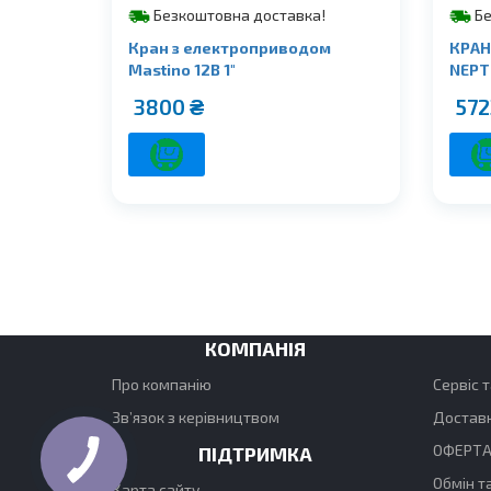
Безкоштовна доставка!
Бе
Кран з електроприводом
КРАН
Mastino 12В 1″
NEPTU
3800
₴
57
КОМПАНІЯ
Про компанію
Сервіс т
Зв’язок з керівництвом
Доставк
ОФЕРТА
ПІДТРИМКА
Обмін т
Карта сайту