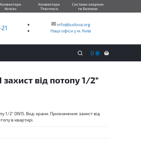
Конвектори
Конвектори
Системи охорони
Airelec
Thermeco
та безпеки
info@budova.org
-21
Наші офіси у м. Київ
0
₴
Кошик
покупок
захист від потопу 1/2”
у 1/2” DN15. Вид: крани. Призначення: захист від
отопу в квартирі.