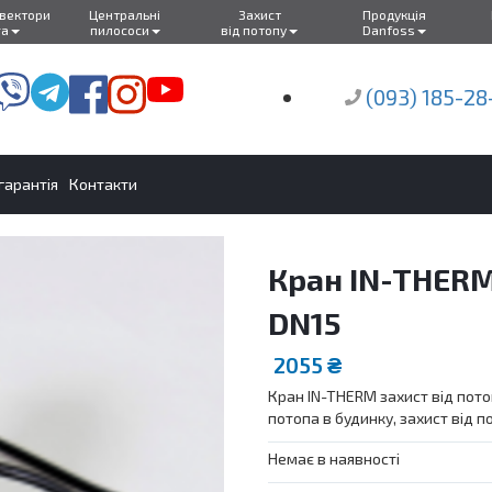
нвектори
Центральні
Захист
Продукція
ra
пилососи
від потопу
Danfoss
(093) 185-28
 гарантія
Контакти
Кран IN-THERM 
DN15
2055
₴
Кран IN-THERM захист від потоп
потопа в будинку, захист від п
Немає в наявності