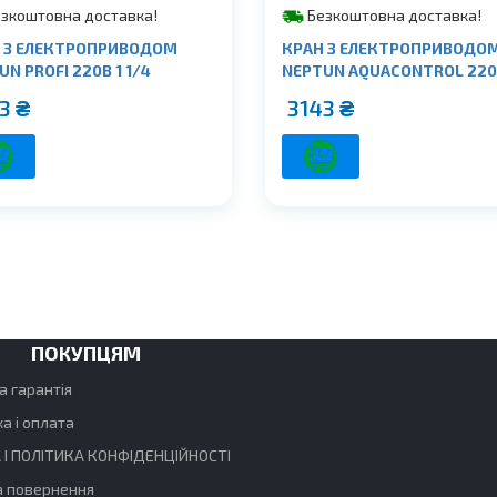
зкоштовна доставка!
Безкоштовна доставка!
 З ЕЛЕКТРОПРИВОДОМ
КРАН З ЕЛЕКТРОПРИВОДО
N PROFI 220В 1 1/4
NEPTUN AQUACONTROL 220
23
₴
3143
₴
ПОКУПЦЯМ
а гарантія
а і оплата
 І ПОЛІТИКА КОНФІДЕНЦІЙНОСТІ
а повернення