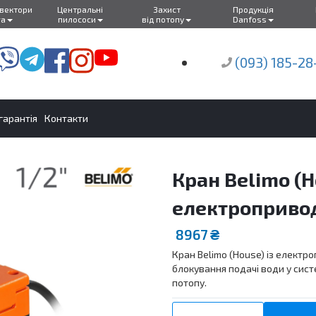
нвектори
Центральні
Захист
Продукція
ra
пилососи
від потопу
Danfoss
(093) 185-28
 гарантія
Контакти
Кран Belimo (H
електроприво
8967
₴
Кран Belimo (House) із елект
блокування подачі води у сист
потопу.
Кран