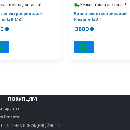
зкоштовна доставка!
Безкоштовна доставка!
 з електроприводом
Кран з електроприводом
no 12В 1/2″
Mastino 12В 1″
00
₴
3800
₴
ПОКУПЦЯМ
а гарантія
а і оплата
 І ПОЛІТИКА КОНФІДЕНЦІЙНОСТІ