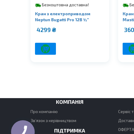
Безкоштовна доставка!
Бе
Кран з електроприводом
Кран
Neptun Bugatti Pro 12B ½”
Masti
4299
₴
36
КОМПАНІЯ
Про компанію
Сервіс т
Зв’язок з керівництвом
Доставк
ОФЕРТА
ПІДТРИМКА