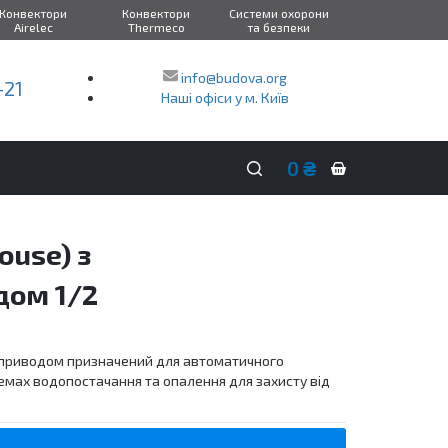
Конвектори
Конвектори
Системи охорони
Airelec
Thermeco
та безпеки
info@budova.org
-21
Наші офіси у м. Київ
0
₴
Кошик
покупок
ouse) з
дом 1/2
роприводом призначений для автоматичного
емах водопостачання та опалення для захисту від