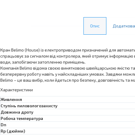
Опис
Додаткова
Кран Belimo (House) із електроприводом призначений для автомати
спрацьовує за сигналом від контролера, який отримує інформацію в
води, запобігаючи затопленню приміщень.
Компанія Belimo відома своєю винятковою швейцарською якістю т
безперервну роботу навіть у найскладніших умовах. Завдяки можли
Belimo – це ваш вибір, коли йдеться про безпеку, довговічність та 
Характеристики
Живлення
Ступінь пиловологозахисту
Довжина дроту
Робоча температура
Dn
Rp (дюйми)