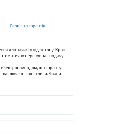
Сервіс та гарантія
ня для захисту від потопу. Кран
н автоматично перекриває подачу
м електроприводом, що гарантує
и відключенні електрики. Крани