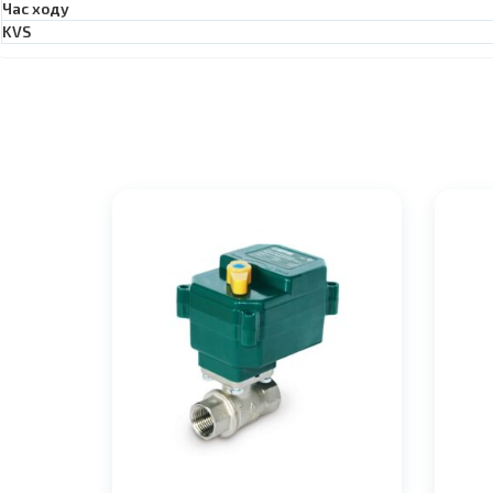
Час ходу
KVS