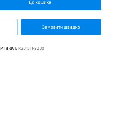
До кошика
РТИКУЛ:
R2015TRY230