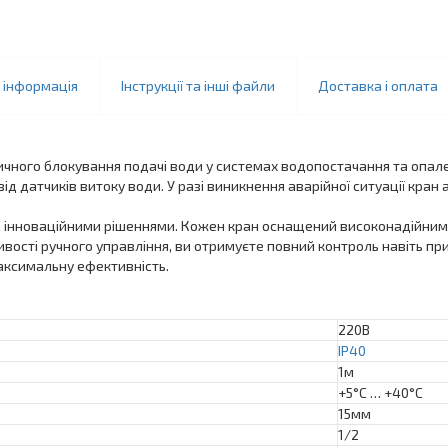
 інформація
Інструкції та інші файли
Доставка і оплата
чного блокування подачі води у системах водопостачання та опален
ід датчиків витоку води. У разі виникнення аварійної ситуації кра
а інноваційними рішеннями. Кожен кран оснащений високонадійни
вості ручного управління, ви отримуєте повний контроль навіть пр
максимальну ефективність.
220B
IP40
1м
+5°C … +40°C
15мм
1/2