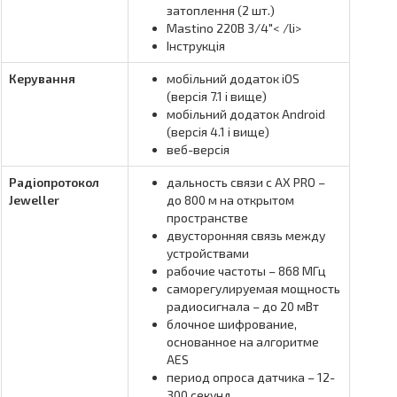
затоплення (2 шт.)
Mastino 220В 3/4″< /li>
Інструкція
Керування
мобільний додаток iOS
(версія 7.1 і вище)
мобільний додаток Android
(версія 4.1 і вище)
веб-версія
Радіопротокол
дальность связи с AX PRO –
Jeweller
до 800 м на открытом
пространстве
двусторонняя связь между
устройствами
рабочие частоты – 868 МГц
саморегулируемая мощность
радиосигнала – до 20 мВт
блочное шифрование,
основанное на алгоритме
AES
период опроса датчика – 12-
300 секунд