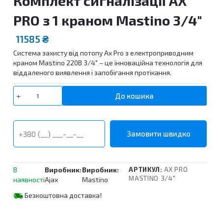
Комплект сигналізації AX
PRO з 1 краном Mastino 3/4″
11585
₴
Система захисту від потопу Ax Pro з електроприводним
краном Mastino 220В 3/4″ – це інноваційна технологія для
віддаленого виявлення і запобігання протікання.
Комплект
До кошика
сигналізації
AX
PRO
з
1
краном
Mastino
В
Виробник:
Виробник:
АРТИКУЛ:
AX PRO
3/4"
MASTINO 3/4"
наявності
Ajax
Mastino
кількість
Безкоштовна доставка!