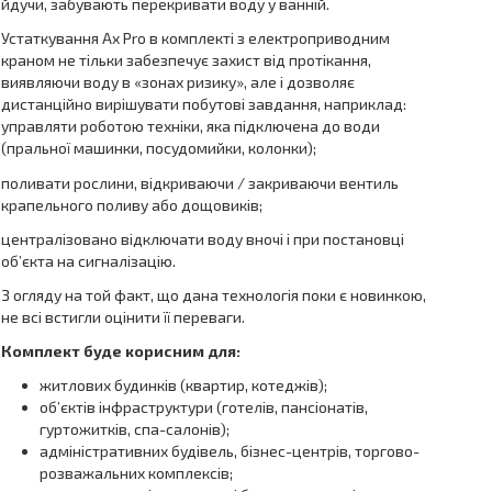
йдучи, забувають перекривати воду у ванній.
Устаткування Ax Pro в комплекті з електроприводним
краном не тільки забезпечує захист від протікання,
виявляючи воду в «зонах ризику», але і дозволяє
дистанційно вирішувати побутові завдання, наприклад:
управляти роботою техніки, яка підключена до води
(пральної машинки, посудомийки, колонки);
поливати рослини, відкриваючи / закриваючи вентиль
крапельного поливу або дощовиків;
централізовано відключати воду вночі і при постановці
об’єкта на сигналізацію.
З огляду на той факт, що дана технологія поки є новинкою,
не всі встигли оцінити її переваги.
Комплект буде корисним для:
житлових будинків (квартир, котеджів);
об’єктів інфраструктури (готелів, пансіонатів,
гуртожитків, спа-салонів);
адміністративних будівель, бізнес-центрів, торгово-
розважальних комплексів;