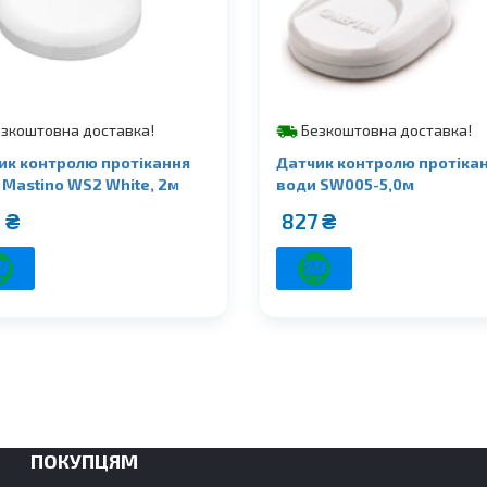
зкоштовна доставка!
Безкоштовна доставка!
ик контролю протікання
Датчик контролю протіка
 Mastino WS2 White, 2м
води SW005-5,0м
0
₴
827
₴
ПОКУПЦЯМ