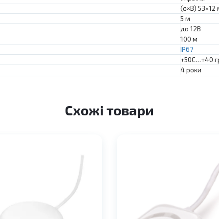
(ø×В) 53×12
5 м
до 12В
100 м
IP67
+50С…+40 г
4 роки
Схожі товари