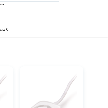
 мм
рад С