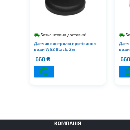
Безкоштовна доставка!
Бе
Датчик контролю протікання
Датч
води WS2 Black, 2м
води
660
₴
66
КОМПАНІЯ