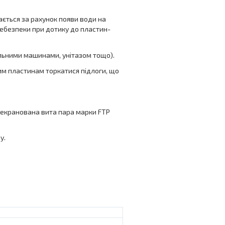
ається за рахунок появи води на
небезпеки при дотику до пластин-
ральними машинами, унітазом тощо).
им пластинам торкатися підлоги, що
 екранована вита пара марки FTP
у.