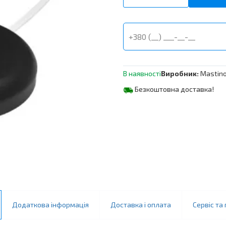
протікання
води
WS2
Black,
5м
кількість
В наявності
Виробник:
Mastin
Безкоштовна доставка!
Додаткова інформація
Доставка і оплата
Сервіс та 