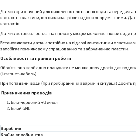
Датчик призначений для виявлення протікання води та передачі ав
контактні пластини, що викликає різке падіння опору між ними. Д
контактів.
Датчик встановлюється на підлозі у місцях можливої появи води при
Встановлювати датчик потрібно на підлозі контактними пластинами
запобігає помилковому спрацюванню та забрудненню пластин.
Особливості та принцип роботи
Обов’язково необхідно планувати не менше двох дротів для подо
(інтернет-кабель).
При попаданні води (при прибиранні чи аварійній ситуації) досить
Призначення проводів
Біло-червоний +U живл.
Білий GND
Виробник
Країна виробництва