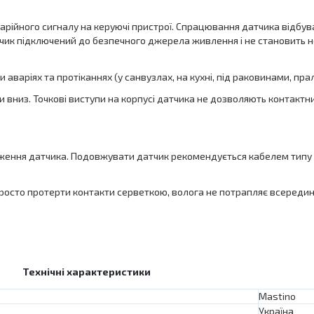
арійного сигналу на керуючі пристрої. Спрацювання датчика відбув
атчик підключений до безпечного джерела живлення і не становить 
 аваріях та протіканнях (у санвузлах, на кухні, під раковинами, п
 вниз. Точкові виступи на корпусі датчика не дозволяють контактн
вження датчика. Подовжувати датчик рекомендується кабелем типу
 просто протерти контакти серветкою, волога не потрапляє всередин
Технічні характеристики
Mastino
Україна