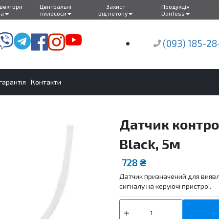
нвектори
Центральні
Захист
Продукція
ra
пилососи
від потопу
Danfoss
(093) 185-28
 гарантія
Контакти
Датчик контро
Black, 5м
728
₴
Датчик призначений для виявл
сигналу на керуючі пристрої.
Датчик
контролю