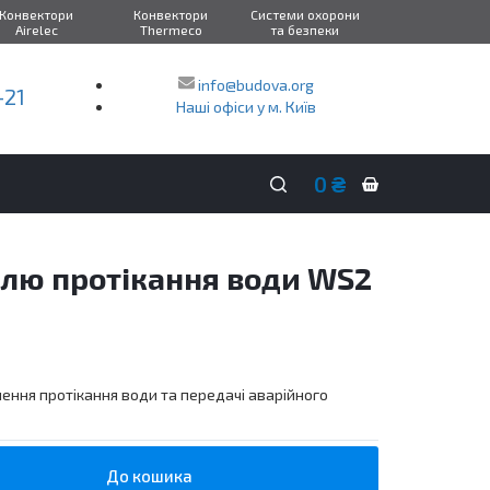
Конвектори
Конвектори
Системи охорони
Airelec
Thermeco
та безпеки
info@budova.org
-21
Наші офіси у м. Київ
0
₴
Кошик
покупок
лю протікання води WS2
ення протікання води та передачі аварійного
До кошика