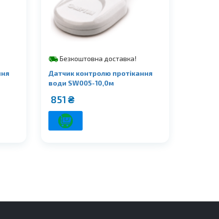
Безкоштовна доставка!
ння
Датчик контролю протікання
води SW005-10,0м
851
₴