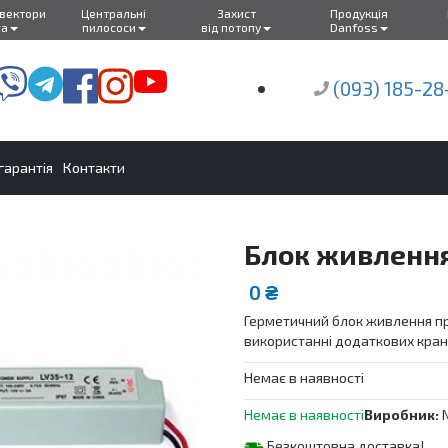
нвектори
Центральні
Захист
Продукція
ra
пилососи
від потопу
Danfoss
(093) 185-28
 гарантія
Контакти
Блок живлення
0
₴
Герметичний блок живлення п
використанні додаткових кран
Немає в наявності
Немає в наявності
Виробник:
Безкоштовна доставка!