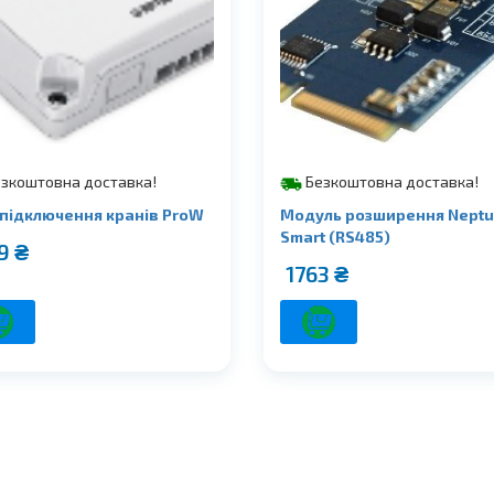
зкоштовна доставка!
Безкоштовна доставка!
 підключення кранів ProW
Модуль розширення Nept
Smart (RS485)
59
₴
1763
₴