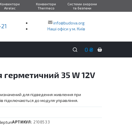
Конвектори
Конвектори
Системи охорони
Airelec
Thermeco
та безпеки
info@budova.org
-21
Наші офіси у м. Київ
0
₴
Кошик
покупок
 герметичний 35 W 12V
ризначений для підведення живлення при
ів підключаються до модуля управління.
Neptun
АРТИКУЛ:
2108533