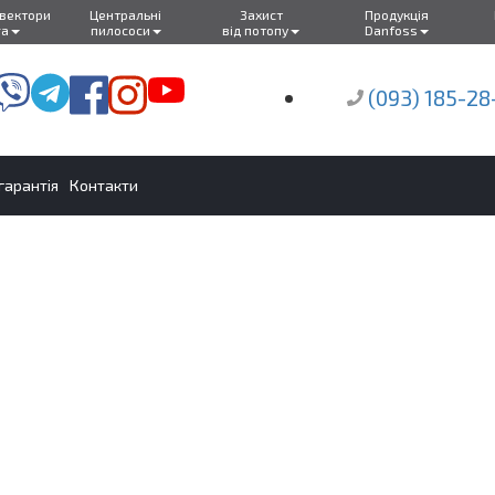
нвектори
Центральні
Захист
Продукція
ra
пилососи
від потопу
Danfoss
(093) 185-28
 гарантія
Контакти