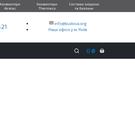
Конвектори
Конвектори
Системи охорони
Airelec
Thermeco
та безпеки
info@budova.org
-21
Наші офіси у м. Київ
0
₴
Кошик
покупок